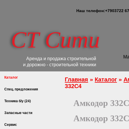
Наш телефон:
+7
903
722 67
СТ Сити
Ма
Аренда и продажа строительной
и дорожно - строительной техники
Каталог
Главная
»
Каталог
»
А
332С4
Спец. предложения
Амкодор 332
Техника б/у (24)
Запасные части
Амкодор 332
Сервис