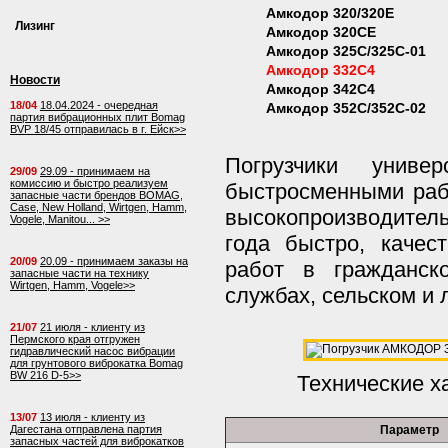
Амкодор 320/320E
Лизинг
Амкодор 320СЕ
Амкодор 325С/325С-01
Амкодор 332С4
Новости
Амкодор 342С4
18/04
18.04.2024 - очередная
Амкодор 352C/352C-02
партия вибрационных плит Bomag
BVP 18/45 отправилась в г. Ейск>>
Погрузчики унив
29/09
29.09 - принимаем на
комиссию и быстро реализуем
быстросменными раб
запасные части брендов BOMAG,
Case, New Holland, Wirtgen, Hamm,
высокопроизводител
Vogele, Manitou... >>
года быстро, качес
20/09
20.09 - принимаем заказы на
работ в гражданск
запасные части на технику
Wirtgen, Hamm, Vogele>>
службах, сельском и 
21/07
21 июля - клиенту из
Пермского края отгружен
гидравлический насос вибрации
для грунтового виброкатка Bomag
BW 216 D-5>>
Технические х
13/07
13 июля - клиенту из
Дагестана отправлена партия
Параметр
запасных частей для виброкатков