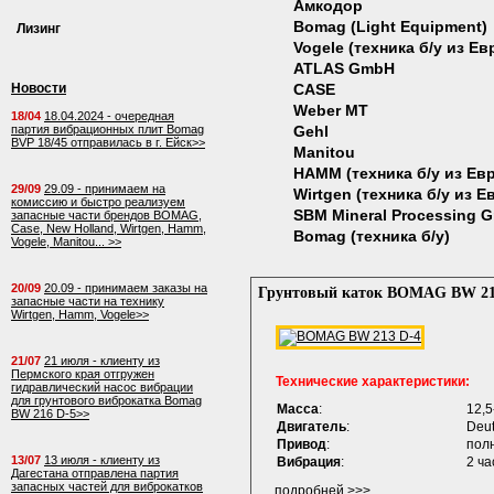
Амкодор
Bomag (Light Equipment)
Лизинг
Vogele (техника б/у из Е
ATLAS GmbH
Новости
CASE
Weber MT
18/04
18.04.2024 - очередная
партия вибрационных плит Bomag
Gehl
BVP 18/45 отправилась в г. Ейск>>
Manitou
HAMM (техника б/у из Ев
29/09
29.09 - принимаем на
Wirtgen (техника б/у из 
комиссию и быстро реализуем
SBM Mineral Processing 
запасные части брендов BOMAG,
Case, New Holland, Wirtgen, Hamm,
Bomag (техника б/у)
Vogele, Manitou... >>
20/09
20.09 - принимаем заказы на
Грунтовый каток BOMAG BW 21
запасные части на технику
Wirtgen, Hamm, Vogele>>
21/07
21 июля - клиенту из
Пермского края отгружен
Технические характеристики:
гидравлический насос вибрации
для грунтового виброкатка Bomag
Масса
:
12,5
BW 216 D-5>>
Двигатель
:
Deut
Привод
:
пол
13/07
13 июля - клиенту из
Вибрация
:
2 ч
Дагестана отправлена партия
запасных частей для виброкатков
подробней >>>