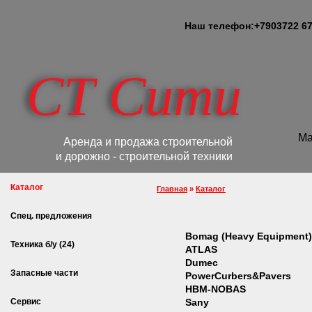
Наш телефон:
+7
903
722 67
СТ Сити
Ма
Аренда и продажа строительной
и дорожно - строительной техники
Каталог
Главная
»
Каталог
Спец. предложения
Bomag (Heavy Equipment)
Техника б/у (24)
ATLAS
Dumec
Запасные части
PowerCurbers&Pavers
HBM-NOBAS
Сервис
Sany