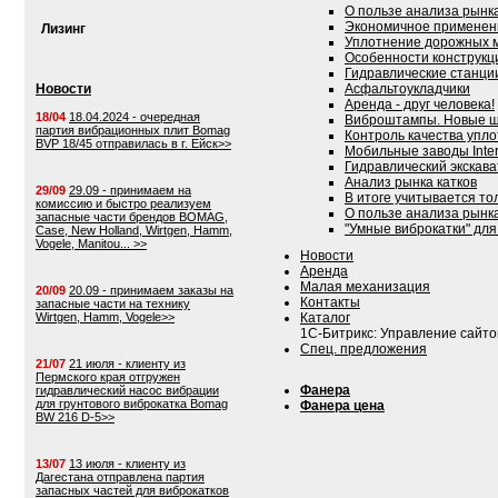
О пользе анализа рынк
Экономичное применен
Лизинг
Уплотнение дорожных 
Особенности конструк
Гидравлические станции
Новости
Асфальтоукладчики
Аренда - друг человека!
18/04
18.04.2024 - очередная
Виброштампы. Новые ш
партия вибрационных плит Bomag
Контроль качества упл
BVP 18/45 отправилась в г. Ейск>>
Мобильные заводы Inter
Гидравлический экскава
Анализ рынка катков
29/09
29.09 - принимаем на
В итоге учитывается то
комиссию и быстро реализуем
О пользе анализа рынк
запасные части брендов BOMAG,
"Умные виброкатки" для
Case, New Holland, Wirtgen, Hamm,
Vogele, Manitou... >>
Новости
Аренда
Малая механизация
20/09
20.09 - принимаем заказы на
Контакты
запасные части на технику
Wirtgen, Hamm, Vogele>>
Каталог
1С-Битрикс: Управление сайт
Спец. предложения
21/07
21 июля - клиенту из
Пермского края отгружен
Фанера
гидравлический насос вибрации
для грунтового виброкатка Bomag
Фанера цена
BW 216 D-5>>
13/07
13 июля - клиенту из
Дагестана отправлена партия
запасных частей для виброкатков