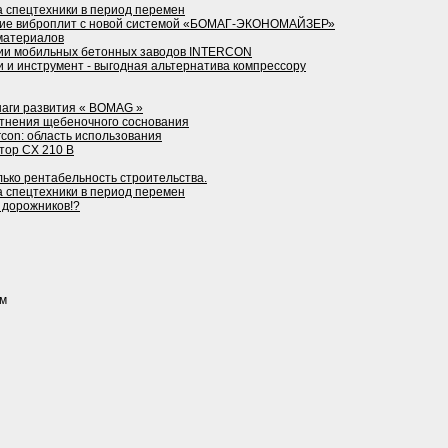
а спецтехники в период перемен
ие виброплит с новой системой «БОМАГ-ЭКОНОМАЙЗЕР»
материалов
ции мобильных бетонных заводов INTERCON
 и инструмент - выгодная альтернатива компрессору
аги развития « BOMAG »
отнения щебеночного соснования
con: область использования
тор CX 210 B
лько рентабельность строительства.
а спецтехники в период перемен
 дорожников!?
ом