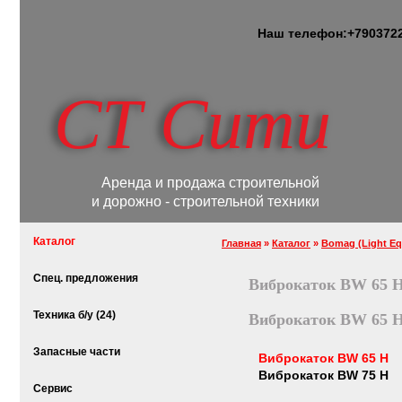
Наш телефон:
+7
903
72
СТ Сити
Аренда и продажа строительной
и дорожно - строительной техники
Каталог
Главная
»
Каталог
»
Bomag (Light Eq
Спец. предложения
Виброкаток BW 65 
Техника б/у (24)
Виброкаток BW 65 
Запасные части
Виброкаток BW 65 H
Виброкаток BW 75 H
Сервис