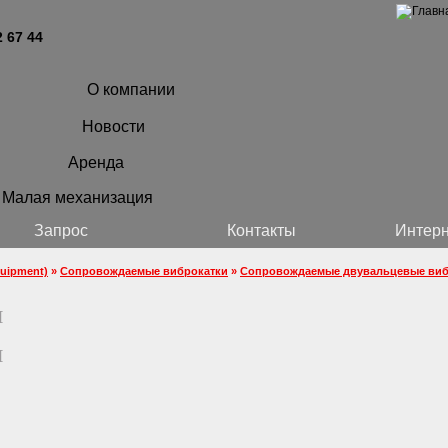
2 67 44
О компании
Новости
Аренда
Малая механизация
Запрос
Контакты
Интерн
uipment)
»
Сопровождаемые виброкатки
»
Сопровождаемые двувальцевые виб
H
H