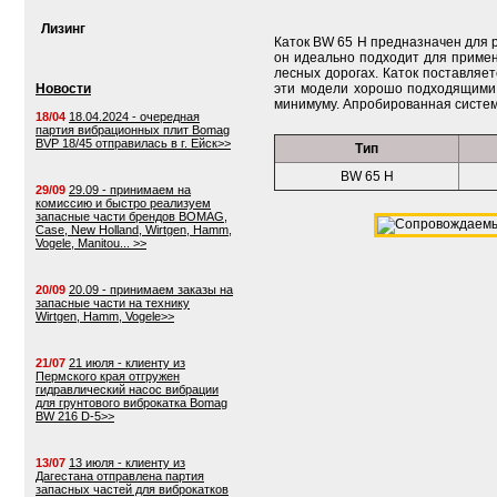
Лизинг
Каток BW 65 H предназначен для 
он идеально подходит для примен
лесных дорогах. Каток поставля
Новости
эти модели хорошо подходящими 
минимуму. Апробированная систем
18/04
18.04.2024 - очередная
партия вибрационных плит Bomag
BVP 18/45 отправилась в г. Ейск>>
Тип
BW 65 H
29/09
29.09 - принимаем на
комиссию и быстро реализуем
запасные части брендов BOMAG,
Case, New Holland, Wirtgen, Hamm,
Vogele, Manitou... >>
20/09
20.09 - принимаем заказы на
запасные части на технику
Wirtgen, Hamm, Vogele>>
21/07
21 июля - клиенту из
Пермского края отгружен
гидравлический насос вибрации
для грунтового виброкатка Bomag
BW 216 D-5>>
13/07
13 июля - клиенту из
Дагестана отправлена партия
запасных частей для виброкатков