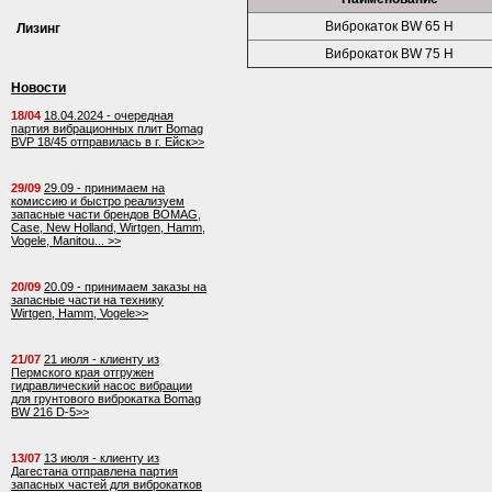
Виброкаток BW 65 H
Лизинг
Виброкаток BW 75 H
Новости
18/04
18.04.2024 - очередная
партия вибрационных плит Bomag
BVP 18/45 отправилась в г. Ейск>>
29/09
29.09 - принимаем на
комиссию и быстро реализуем
запасные части брендов BOMAG,
Case, New Holland, Wirtgen, Hamm,
Vogele, Manitou... >>
20/09
20.09 - принимаем заказы на
запасные части на технику
Wirtgen, Hamm, Vogele>>
21/07
21 июля - клиенту из
Пермского края отгружен
гидравлический насос вибрации
для грунтового виброкатка Bomag
BW 216 D-5>>
13/07
13 июля - клиенту из
Дагестана отправлена партия
запасных частей для виброкатков