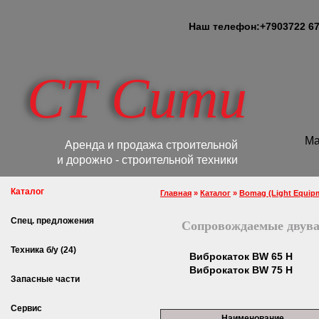
Наш телефон:
+7
903
722 67
СТ Сити
Ма
Аренда и продажа строительной
и дорожно - строительной техники
Каталог
Главная
»
Каталог
»
Bomag (Light Equip
Спец. предложения
Сопровождаемые двува
Техника б/у (24)
Виброкаток BW 65 H
Виброкаток BW 75 H
Запасные части
Сервис
Наименование