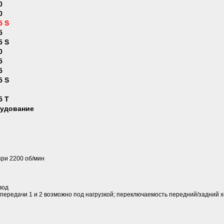
0
0
5 S
5
5 S
0
5
5
5 S
5 T
рудование
 при 2200 об/мин
вод
передачи 1 и 2 возможно под нагрузкой; переключаемость передний/задний х