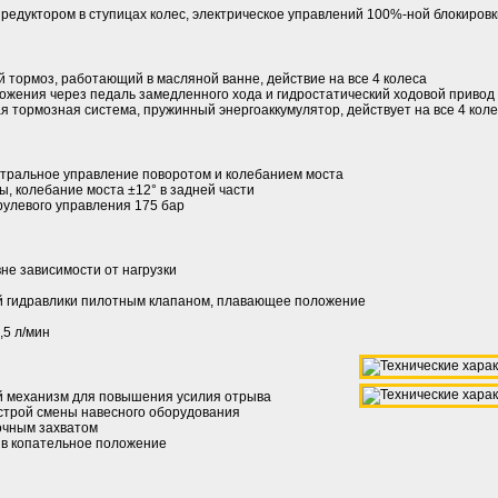
редуктором в ступицах колес, электрическое управлений 100%-ной блокиров
 тормоз, работающий в масляной ванне, действие на все 4 колеса
жения через педаль замедленного хода и гидростатический ходовой привод
 тормозная система, пружинный энергоаккумулятор, действует на все 4 кол
тральное управление поворотом и колебанием моста
ы, колебание моста ±12° в задней части
рулевого управления 175 бар
не зависимости от нагрузки
й гидравлики пилотным клапаном, плавающее положение
,5 л/мин
 механизм для повышения усилия отрыва
строй смены навесного оборудования
очным захватом
 в копательное положение