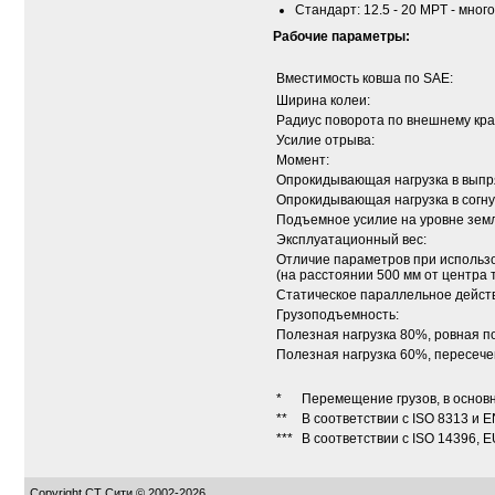
Стандарт: 12.5 - 20 MPT - мног
Рабочие параметры:
Вместимость ковша по SAE:
Ширина колеи:
Радиус поворота по внешнему кра
Усилие отрыва:
Момент:
Опрокидывающая нагрузка в вып
Опрокидывающая нагрузка в согн
Подъемное усилие на уровне зем
Эксплуатационный вес:
Отличие параметров при использо
(на расстоянии 500 мм от центра 
Статическое параллельное действ
Грузоподъемность:
Полезная нагрузка 80%, ровная п
Полезная нагрузка 60%, пересече
*
Перемещение грузов, в основн
**
В соответствии с ISO 8313 и E
***
В соответствии с ISO 14396, 
Copyright СТ Сити © 2002-2026