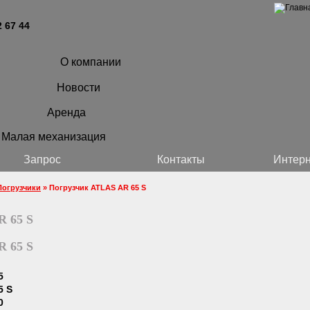
2 67 44
О компании
Новости
Аренда
Малая механизация
Запрос
Контакты
Интерн
Погрузчики
» Погрузчик ATLAS AR 65 S
R 65 S
R 65 S
5
5 S
0