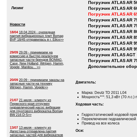
Погрузчик ATLAS AR 5
Лизинг
Погрузчик ATLAS AR 6
Погрузчик ATLAS AR 6
Погрузчик ATLAS AR 7
Новости
Погрузчик ATLAS AR 7
Погрузчик ATLAS AR 8
18/04
18.04.2024 - очередная
партия вибрационных плит Bomag
Погрузчик ATLAS AR 8
BVP 18/45 отправилась в г. Ейск>>
Погрузчик ATLAS AR 9
Погрузчик ATLAS AR 9
29/09
29.09 - принимаем на
Погрузчик ATLAS AGT
комиссию и быстро реализуем
запасные части брендов BOMAG,
Погрузчик ATLAS AR 7
Case, New Holland, Wirtgen, Hamm,
Дополнительное обо
Vogele, Manitou... >>
20/09
20.09 - принимаем заказы на
Двигатель:
запасные части на технику
Wirtgen, Hamm, Vogele>>
Марка: Deutz TD 2011 L04
Мощность***: 51,3 кВт (70 л.с.)
21/07
21 июля - клиенту из
Пермского края отгружен
Ходовая часть:
гидравлический насос вибрации
для грунтового виброкатка Bomag
Гидростатический ходовой при
BW 216 D-5>>
Переключение гидравлической 
Привод на все колеса
13/07
13 июля - клиенту из
Оси:
Дагестана отправлена партия
запасных частей для виброкатков