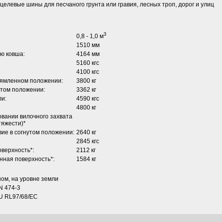
оцелевые шины для песчаного грунта или гравия, лесных троп, дорог и улиц
3
0,8 - 1,0 м
1510 мм
ю ковша:
4164 мм
5160 кгс
4100 кгс
рямленном положении:
3800 кг
утом положении:
3362 кг
ли:
4590 кгс
4800 кг
вании вилочного захвата
тяжести)*
ие в согнутом положении:
2640 кг
2845 кгс
оверхность*:
2112 кг
нная поверхность*:
1584 кг
ом, на уровне земли
N 474-3
EU RL97/68/EC