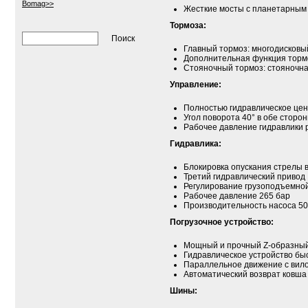
Bomag>>
Жесткие мосты с планетарным 
Тормоза:
Главный тормоз: многодисковый
Дополнительная функция тормо
Стояночный тормоз: стояночная
Управление:
Полностью гидравлическое цен
Угол поворота 40° в обе сторон
Рабочее давление гидравлики 
Гидравлика:
Блокировка опускания стрелы в
Третий гидравлический привод
Регулирование грузоподъемно
Рабочее давление 265 бар
Производительность насоса 50
Погрузочное устройство:
Мощный и прочный Z-образный
Гидравлическое устройство бы
Параллельное движение с вил
Автоматический возврат ковша
Шины: