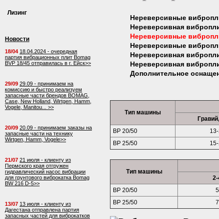
Лизинг
Нереверсивные виброплит
Нереверсивная вибропли
Нереверсивные виброплит
Новости
Нереверсивные виброплит
18/04
18.04.2024 - очередная
Нереверсивная вибропли
партия вибрационных плит Bomag
BVP 18/45 отправилась в г. Ейск>>
Нереверсивная вибропли
Дополнительное оснащен
29/09
29.09 - принимаем на
комиссию и быстро реализуем
запасные части брендов BOMAG,
Case, New Holland, Wirtgen, Hamm,
Vogele, Manitou... >>
Тип машины
Гравий
20/09
20.09 - принимаем заказы на
ВР 20/50
13
запасные части на технику
Wirtgen, Hamm, Vogele>>
BP 25/50
15
21/07
21 июля - клиенту из
Пермского края отгружен
Тип машины
гидравлический насос вибрации
для грунтового виброкатка Bomag
2-
BW 216 D-5>>
ВР 20/50
5
BP 25/50
7
13/07
13 июля - клиенту из
Дагестана отправлена партия
запасных частей для виброкатков