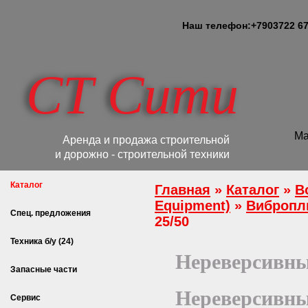
Наш телефон:
+7
903
722 67
СТ Сити
Ма
Аренда и продажа строительной
и дорожно - строительной техники
Каталог
Главная
»
Каталог
»
B
Equipment)
»
Вибропл
Спец. предложения
25/50
Техника б/у (24)
Нереверсивные
Запасные части
Нереверсивные
Сервис