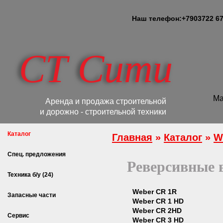
Наш телефон:
+7
903
722 67
СТ Сити
Ма
Аренда и продажа строительной
и дорожно - строительной техники
Каталог
Главная
»
Каталог
»
W
Спец. предложения
Реверсивные 
Техника б/у (24)
Weber CR 1R
Запасные части
Weber CR 1 HD
Weber CR 2HD
Сервис
Weber CR 3 HD