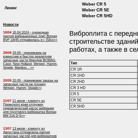
Weber CR 5
Лизинг
Weber CR 5E
Weber CR 5HD
Новости
Виброплита с передн
18/04
18.04.2024 - очередная
партия вибрационных плит Bomag
строительстве здани
BVP 18/45 отправилась в г. Ейск>>
работах, а также в с
29/09
29.09 - принимаем на
комиссию и быстро реализуем
запасные части брендов BOMAG,
Тип
Case, New Holland, Wirtgen, Hamm,
Vogele, Manitou... >>
CR 1R
CR 1HD
20/09
20.09 - принимаем заказы на
CR 2HD
запасные части на технику
CR 3 HD
Wirtgen, Hamm, Vogele>>
CR 5
CR 5E
21/07
21 июля - клиенту из
Пермского края отгружен
CR 5HD
гидравлический насос вибрации
для грунтового виброкатка Bomag
BW 216 D-5>>
13/07
13 июля - клиенту из
Дагестана отправлена партия
запасных частей для виброкатков