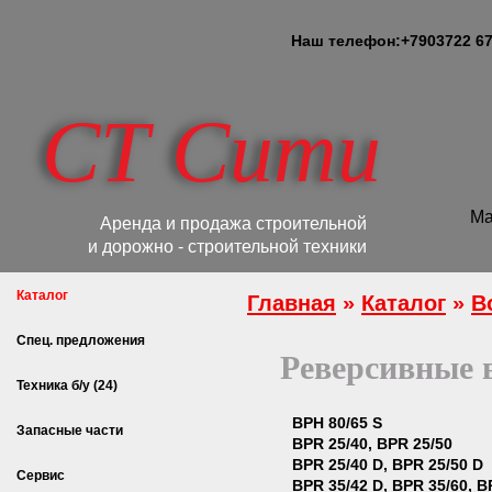
Наш телефон:
+7
903
722 67
СТ Сити
Ма
Аренда и продажа строительной
и дорожно - строительной техники
Каталог
Главная
»
Каталог
»
B
Спец. предложения
Реверсивные 
Техника б/у (24)
ВРH 80/65 S
Запасные части
ВРR 25/40, BPR 25/50
ВРR 25/40 D, BPR 25/50 D
Сервис
ВРR 35/42 D, BPR 35/60, B