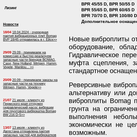
ВРR 45/55 D, BPR 50/55 D
Лизинг
ВРR 55/65 D, BPR 60/65 D
ВРR 70/70 D, BPR 100/80 D
Дополнительное оснаще
Новости
18/04
18.04.2024 - очередная
партия вибрационных плит Bomag
Новые виброплиты о
BVP 18/45 отправилась в г. Ейск>>
оборудование, обла
29/09
29.09 - принимаем на
Гидравлическое пер
комиссию и быстро реализуем
запасные части брендов BOMAG,
муфта сцепления, з
Case, New Holland, Wirtgen, Hamm,
Vogele, Manitou... >>
стандартное оснаще
20/09
20.09 - принимаем заказы на
Реверсивные виброп
запасные части на технику
Wirtgen, Hamm, Vogele>>
альтернативу или д
виброплиты Bomag п
21/07
21 июля - клиенту из
Пермского края отгружен
грунта на ограничен
гидравлический насос вибрации
для грунтового виброкатка Bomag
BW 216 D-5>>
выполнения неболь
экономически не це
13/07
13 июля - клиенту из
возможным.
Дагестана отправлена партия
запасных частей для виброкатков